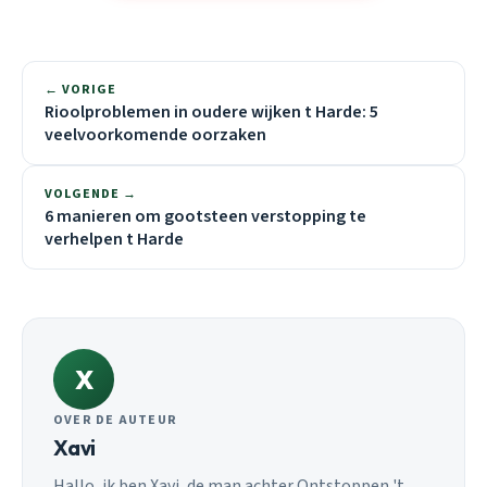
← VORIGE
Rioolproblemen in oudere wijken t Harde: 5
veelvoorkomende oorzaken
VOLGENDE →
6 manieren om gootsteen verstopping te
verhelpen t Harde
X
OVER DE AUTEUR
Xavi
Hallo, ik ben Xavi, de man achter Ontstoppen 't