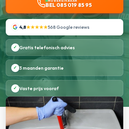
NU BEREIKBAAR
BEL 085 019 85 95
4,8
★★★★★
568 Google reviews
✓
Gratis telefonisch advies
✓
3 maanden garantie
✓
Vaste prijs vooraf