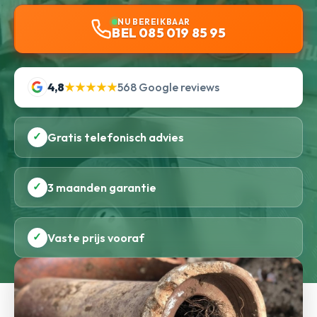
NU BEREIKBAAR
BEL 085 019 85 95
4,8
★★★★★
568 Google reviews
✓
Gratis telefonisch advies
✓
3 maanden garantie
✓
Vaste prijs vooraf