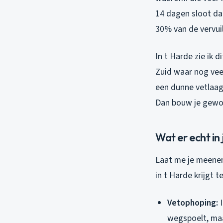
14 dagen sloot da
30% van de vervuili
In t Harde zie ik 
Zuid waar nog vee
een dunne vetlaag
Dan bouw je gewoo
Wat er echt in 
Laat me je meenem
in t Harde krijgt 
Vetophoping:
I
wegspoelt, maar