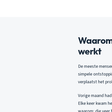
Waarom 
werkt
De meeste mensen 
simpele ontstoppin
verplaatst het pro
Vorige maand had i
Elke keer kwam he
waarom: die veer 