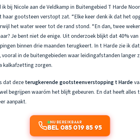
 ik bij Nicole aan de Veldkamp in Buitengebied T Harde Noor
aar gootsteen verstopt zat. “Elke keer denk ik dat het opge
rwijl het water weer tot de rand stond. “En dan, twee weken 
ar? Je bent niet de enige. Uit onderzoek blijkt dat 40% van 
ingen binnen drie maanden terugkeert. In t Harde zie ik dat
vooral in de buitengebieden waar leidingafstanden langer zij
a kalkafzetting zorgen.
is dat deze
terugkerende gootsteenverstopping t Harde
vaa
wel begrijpen waaróm het blijft gebeuren. En dat heeft alles
eer aanpakt.
NU BEREIKBAAR
BEL 085 019 85 95