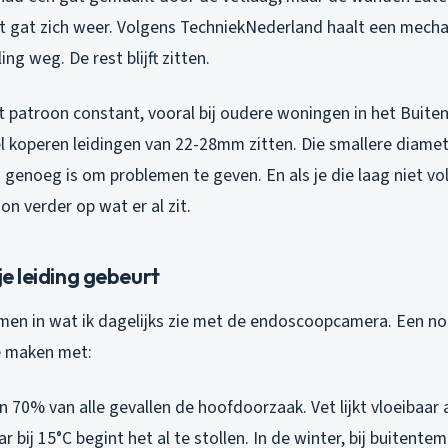
t gat zich weer. Volgens TechniekNederland haalt een mech
ng weg. De rest blijft zitten.
dit patroon constant, vooral bij oudere woningen in het Buit
l koperen leidingen van 22-28mm zitten. Die smallere diamet
 genoeg is om problemen te geven. En als je die laag niet vo
n verder op wat er al zit.
je leiding gebeurt
en in wat ik dagelijks zie met de endoscoopcamera. Een n
te maken met:
n 70% van alle gevallen de hoofdoorzaak. Vet lijkt vloeibaar a
 bij 15°C begint het al te stollen. In de winter, bij buitent