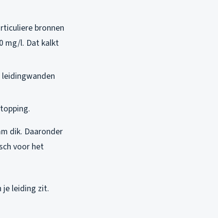
ticuliere bronnen
0 mg/l. Dat kalkt
n leidingwanden
stopping.
8mm dik. Daaronder
isch voor het
je leiding zit.