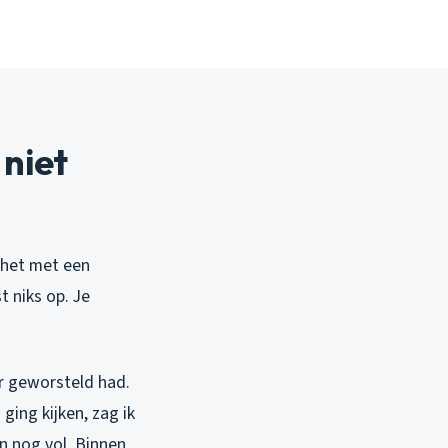
niet
 het met een
t niks op. Je
er geworsteld had.
ing kijken, zag ik
 nog vol. Binnen