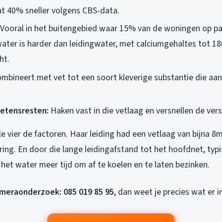
at 40% sneller volgens CBS-data.
Vooral in het buitengebied waar 15% van de woningen op par
water is harder dan leidingwater, met calciumgehaltes tot 18
ht.
mbineert met vet tot een soort kleverige substantie die aa
 etensresten:
Haken vast in die vetlaag en versnellen de ver
alle vier de factoren. Haar leiding had een vetlaag van bijna 
ring. En door die lange leidingafstand tot het hoofdnet, typ
het water meer tijd om af te koelen en te laten bezinken.
ameraonderzoek: 085 019 85 95
, dan weet je precies wat er in 