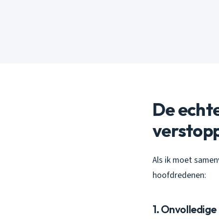
De echt
verstop
Als ik moet samenv
hoofdredenen:
1. Onvolledige 