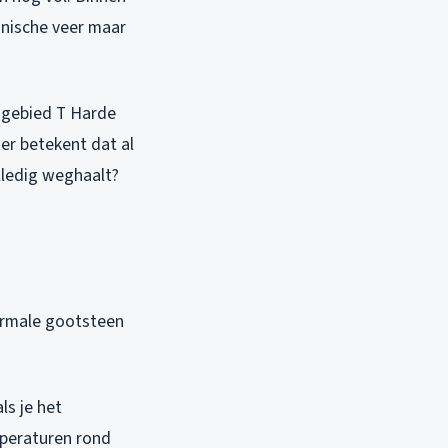
anische veer maar
engebied T Harde
er betekent dat al
lledig weghaalt?
ormale gootsteen
ls je het
emperaturen rond