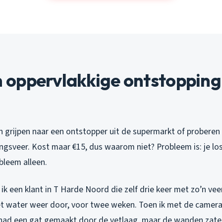
oppervlakkige ontstopping 
grijpen naar een ontstopper uit de supermarkt of proberen
gsveer. Kost maar €15, dus waarom niet? Probleem is: je los
bleem alleen.
k een klant in T Harde Noord die zelf drie keer met zo’n ve
t water weer door, voor twee weken. Toen ik met de camera g
had een gat gemaakt door de vetlaag, maar de wanden zaten