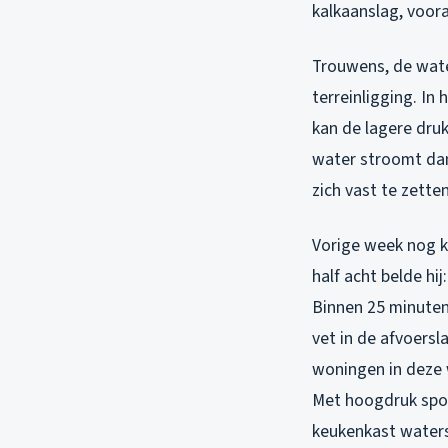
kalkaanslag, voora
Trouwens, de water
terreinligging. I
kan de lagere dr
water stroomt dan
zich vast te zetten
Vorige week nog k
half acht belde hi
Binnen 25 minuten
vet in de afvoersl
woningen in deze 
Met hoogdruk spoel
keukenkast waters