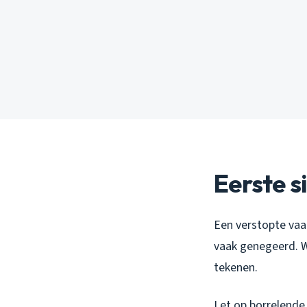
Eerste s
Een verstopte vaa
vaak genegeerd. Wa
tekenen.
Let op borrelende 