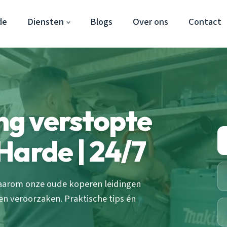
de
Diensten
Blogs
Over ons
Contact
ing verstopte
Harde | 24/7
waarom onze oude koperen leidingen
n veroorzaken. Praktische tips én