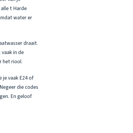
 alle t Harde
 omdat water er
aatwasser draait.
 vaak in de
het riool.
 je vaak E24 of
 Negeer die codes
igen. En geloof