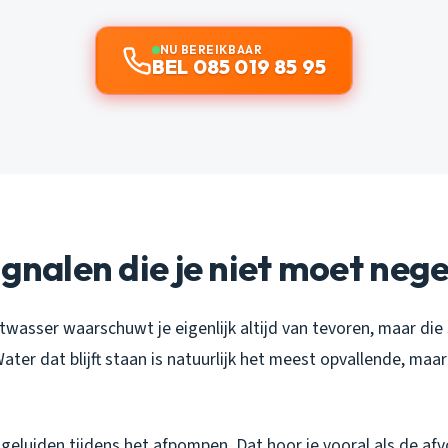
NU BEREIKBAAR
BEL 085 019 85 95
ignalen die je niet moet neg
twasser waarschuwt je eigenlijk altijd van tevoren, maar di
ter dat blijft staan is natuurlijk het meest opvallende, maar 
geluiden tijdens het afpompen. Dat hoor je vooral als de afv