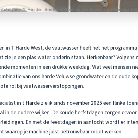
uken in T Harde West, de vaatwasser heeft net het programm
nt zie je een plas water onderin staan. Herkenbaar? Volgens m
ende momenten in een drukke weekdag. Wat veel mensen niet
ombinatie van ons harde Veluwse grondwater en de oude kop
rote rol bij vaatwasserverstoppingen.
cialist in t Harde zie ik sinds november 2025 een flinke to
al in de oudere wijken. De koude herfstdagen zorgen ervoor 
erleidingen. En met de feestdagen in aantocht wordt er inte
t waarop je machine juist betrouwbaar moet werken.