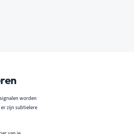
eren
e signalen worden
er zijn subtielere
oer van je