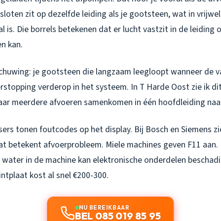
oten zit op dezelfde leiding als je gootsteen, wat in vrijwel
 is. Die borrels betekenen dat er lucht vastzit in de leiding
n kan.
huwing: je gootsteen die langzaam leegloopt wanneer de v
erstopping verderop in het systeem. In T Harde Oost zie ik dit
aar meerdere afvoeren samenkomen in één hoofdleiding naar 
rs tonen foutcodes op het display. Bij Bosch en Siemens zie
dat betekent afvoerprobleem. Miele machines geven F11 aan.
nd water in de machine kan elektronische onderdelen beschad
ntplaat kost al snel €200-300.
NU BEREIKBAAR
BEL 085 019 85 95