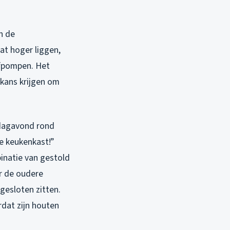
n de
at hoger liggen,
afpompen. Het
kans krijgen om
rdagavond rond
de keukenkast!”
inatie van gestold
or de oudere
gesloten zitten.
rdat zijn houten