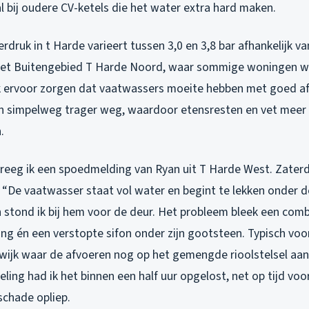
l bij oudere CV-ketels die het water extra hard maken.
druk in t Harde varieert tussen 3,0 en 3,8 bar afhankelijk va
n het Buitengebied T Harde Noord, waar sommige woningen w
uk ervoor zorgen dat vaatwassers moeite hebben met goed 
 simpelweg trager weg, waardoor etensresten en vet meer 
.
reeg ik een spoedmelding van Ryan uit T Harde West. Zate
j: “De vaatwasser staat vol water en begint te lekken onder 
 stond ik bij hem voor de deur. Het probleem bleek een comb
ang én een verstopte sifon onder zijn gootsteen. Typisch vo
wijk waar de afvoeren nog op het gemengde rioolstelsel aan
ing had ik het binnen een half uur opgelost, net op tijd voo
chade opliep.