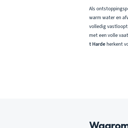
Als ontstoppingspe
warm water en afw
volledig vastloopt
met een volle vaat
t Harde
herkent vo
Waarom t