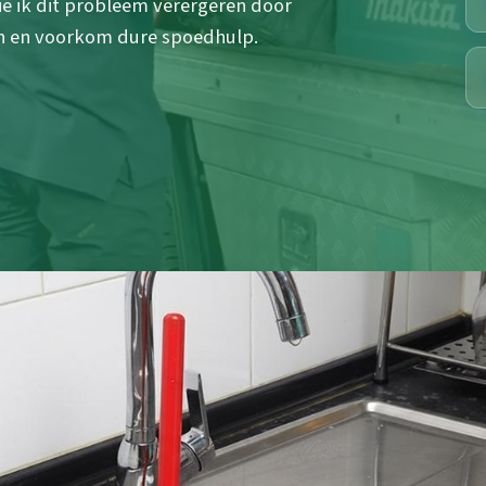
zie ik dit probleem verergeren door
en en voorkom dure spoedhulp.