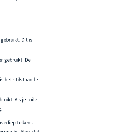
ebruikt. Dit is
r gebruikt. De
is het stilstaande
ikt. Als je toilet
g.
verliep telkens
vroeg hij. Nee, dat