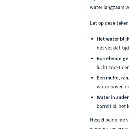
water langzaam we
Let op deze teken
Het water blij
het vet dat tij
Borrelende ge
lucht zoekt ee
Een muffe, ran
water boven de
Water in ande
borrelt bij het
Hessel belde me v
wanneer zijn vrouw