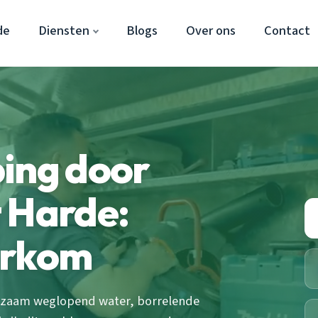
de
Diensten
Blogs
Over ons
Contact
ing door
 Harde:
orkom
angzaam weglopend water, borrelende