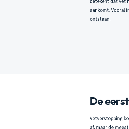
betekent dat vet m
aankomt. Vooral i
ontstaan.
De eerst
Vetverstopping ko
af, maar de meest