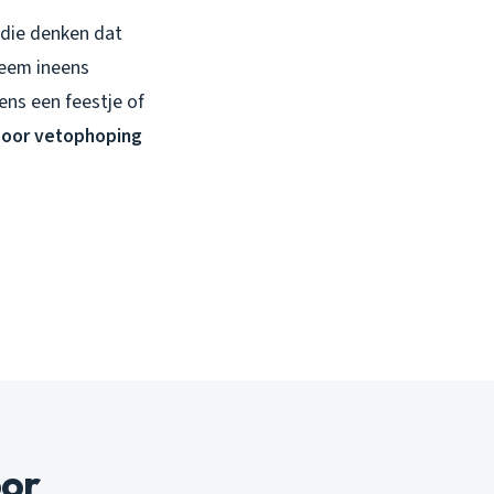
n die denken dat
teem ineens
ens een feestje of
door vetophoping
oor