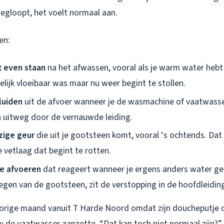
gloopt, het voelt normaal aan.
en:
ft even staan
na het afwassen, vooral als je warm water hebt g
delijk vloeibaar was maar nu weer begint te stollen.
luiden
uit de afvoer wanneer je de wasmachine of vaatwasse
n uitweg door de vernauwde leiding.
zige geur
die uit je gootsteen komt, vooral ‘s ochtends. Dat 
 vetlaag dat begint te rotten.
re afvoeren
dat reageert wanneer je ergens anders water gebru
 legen van de gootsteen, zit de verstopping in de hoofdleidin
orige maand vanuit T Harde Noord omdat zijn doucheputje o
 de vaatwasser aanzette. “Dat kan toch niet normaal zijn?” 