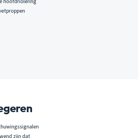
de hoofdriolering
 vetproppen
negeren
schuwingssignalen
wend zijn dat