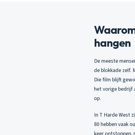
Waarom b
hangen
De meeste mensen 
de blokkade zelf. 
Die film blijft ge
het vorige bedrijf
op.
In T Harde West z
80 hebben vaak ou
keer ontstoppen, m