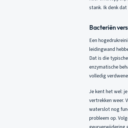
stank. Ik denk dat
Bacteriën ver
Een hogedrukreinig
leidingwand hebbe
Dat is die typisch
enzymatische beha
volledig verdwene
Je kent het wel: j
vertrekken weer. V
waterslot nog func
probleem op. Volg
geurverwijdering 