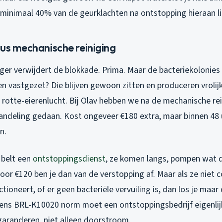
 minimaal 40% van de geurklachten na ontstopping hieraan li
sus mechanische reiniging
er verwijdert de blokkade. Prima. Maar de bacteriekolonies 
n vastgezet? Die blijven gewoon zitten en produceren vrolij
e rotte-eierenlucht. Bij Olav hebben we na de mechanische re
ndeling gedaan. Kost ongeveer €180 extra, maar binnen 48 
n.
e belt een
ontstoppingsdienst
, ze komen langs, pompen wat d
oor €120 ben je dan van de verstopping af. Maar als ze niet c
tioneert, of er geen bacteriële vervuiling is, dan los je maar 
ens BRL-K10020 norm moet een ontstoppingsbedrijf eigenlij
garanderen, niet alleen doorstroom.