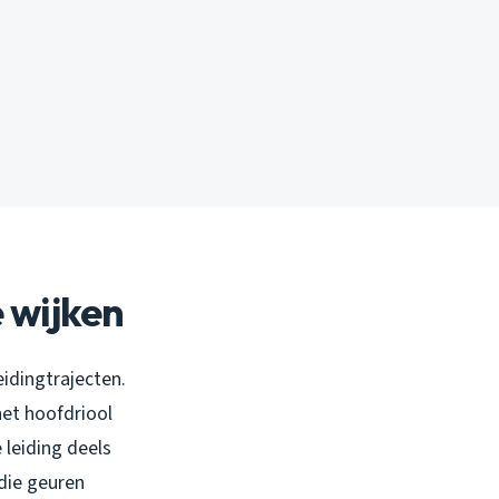
 wijken
idingtrajecten.
het hoofdriool
 leiding deels
die geuren