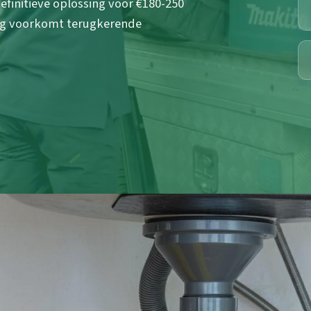
efinitieve oplossing voor €180-250
ing voorkomt terugkerende