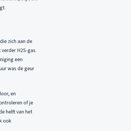
gt.
die zich aan de
k verder H2S-gas.
iniging een
uur was de geur
oor, en
ontroleren of je
de helft van het
k ook