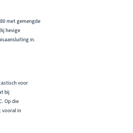
en 80 met gemengde
Bij hevige
saansluiting in.
tastisch voor
t bij
. Op die
 vooral in