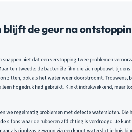
lijft de geur na ontstoppi
snappen niet dat een verstopping twee problemen veroorza
Maar ten tweede: de bacteriële film die zich opbouwt tijdens 
woon zitten, ook als het water weer doorstroomt. Trouwens, bi
 alleen hogedruk had gebruikt. Klinkt indrukwekkend, maar lo
ien we regelmatig problemen met defecte watersloten. Die hu
de sifons waar de rubberen afdichting is verdroogd. Je kunt
aar als rioolgas gewoon via een kapot waterslot je huis binn