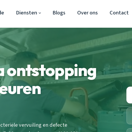
de
Diensten
Blogs
Over ons
Contact
a ontstopping
geuren
teriële vervuiling en defecte