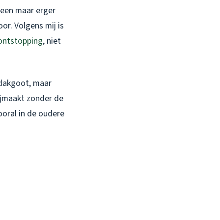
leen maar erger
or. Volgens mij is
ontstopping
, niet
e dakgoot, maar
rijmaakt zonder de
Vooral in de oudere