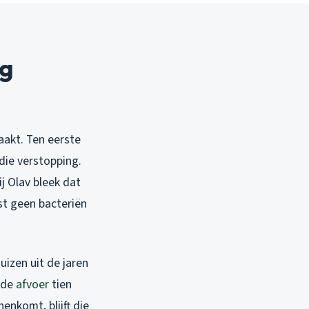
ng
akt. Ten eerste
die verstopping.
j Olav bleek dat
st geen bacteriën
izen uit de jaren
 de
afvoer
tien
enkomt, blijft die